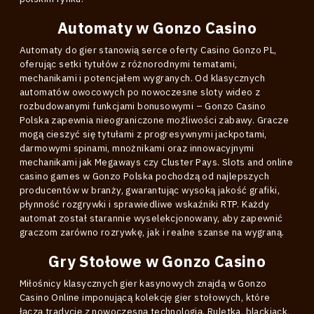
Automaty w Gonzo Casino
Automaty do gier stanowią serce oferty Casino Gonzo PL,
oferując setki tytułów z różnorodnymi tematami,
mechanikami i potencjałem wygranych. Od klasycznych
automatów owocowych po nowoczesne sloty wideo z
rozbudowanymi funkcjami bonusowymi – Gonzo Casino
Polska zapewnia nieograniczone możliwości zabawy. Gracze
mogą cieszyć się tytułami z progresywnymi jackpotami,
darmowymi spinami, mnożnikami oraz innowacyjnymi
mechanikami jak Megaways czy Cluster Pays. Slots and online
casino games w Gonzo Polska pochodzą od najlepszych
producentów w branży, gwarantując wysoką jakość grafiki,
płynność rozgrywki i sprawiedliwe wskaźniki RTP. Każdy
automat został starannie wyselekcjonowany, aby zapewnić
graczom zarówno rozrywkę, jak i realne szanse na wygraną.
Gry Stołowe w Gonzo Casino
Miłośnicy klasycznych gier kasynowych znajdą w Gonzo
Casino Online imponującą kolekcję gier stołowych, które
łączą tradycję z nowoczesną technologią. Ruletka, blackjack,