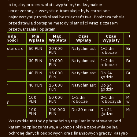
o to, aby proces wpłat i wypłat był maksymalnie
uproszczony, a wszystkie transakcje były chronione
najnowszymi protokołami bezpieczeństwa. Poniższa tabela
przedstawia dostępne metody płatności wraz z czasem
przetwarzania i opłatami.
Metoda
Min.
Max.
Czas
Czas
Opł
łatności
Wpłata
Wypłata
Wpłaty
Wypłaty
a/Mastercard
50 PLN
20 000
Natychmiast
1-3 dni
Brak
PLN
robocze
30 PLN
10 000
Natychmiast
1-2 dni
Brak
PLN
robocze
l
40 PLN
15 000
Natychmiast
Do 24
Brak
PLN
godzin
ller
40 PLN
15 000
Natychmiast
Do 24
Brak
PLN
godzin
elew
100
50 000
1-2 dni
2-5 dni
Może
kowy
PLN
PLN
robocze
roboczych
wyst
oin
100
100 000
Do 30 minut
Do 24
Minim
PLN
PLN
godzin
Wszystkie metody płatności są regularnie testowane pod
kątem bezpieczeństwa, a Gonzo Polska zapewnia pełną
ochronę danych osobowych oraz finansowych graczy. Kasyno