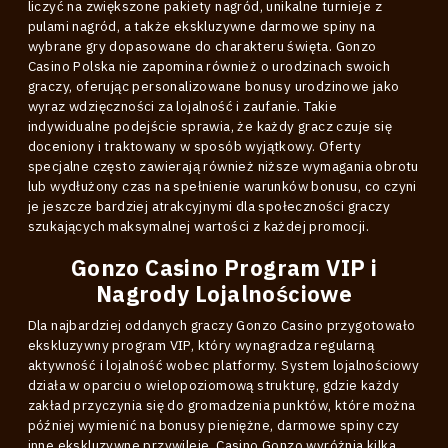
liczyć na zwiększone pakiety nagród, unikalne turnieje z
pulami nagród, a także ekskluzywne darmowe spiny na
wybrane gry dopasowane do charakteru święta. Gonzo
Casino Polska nie zapomina również o urodzinach swoich
graczy, oferując personalizowane bonusy urodzinowe jako
wyraz wdzięczności za lojalność i zaufanie. Takie
indywidualne podejście sprawia, że każdy gracz czuje się
doceniony i traktowany w sposób wyjątkowy. Oferty
specjalne często zawierają również niższe wymagania obrotu
lub wydłużony czas na spełnienie warunków bonusu, co czyni
je jeszcze bardziej atrakcyjnymi dla społeczności graczy
szukających maksymalnej wartości z każdej promocji.
Gonzo Casino Program VIP i
Nagrody Lojalnościowe
Dla najbardziej oddanych graczy Gonzo Casino przygotowało
ekskluzywny program VIP, który wynagradza regularną
aktywność i lojalność wobec platformy. System lojalnościowy
działa w oparciu o wielopoziomową strukturę, gdzie każdy
zakład przyczynia się do gromadzenia punktów, które można
później wymienić na bonusy pieniężne, darmowe spiny czy
inne ekskluzywne przywileje. Casino Gonzo wyróżnia kilka