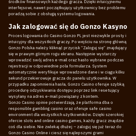
środków finansowych każdego gracza. Dzięki intuicyjnemu
interfejsowi, nawet początkujący użytkownicy bez problemu
poradzą sobie z obsługą systemu logowania.
Jak zalogować się do Gonzo Kasyno
Proces logowania do Casino Gonzo PL jest niezwykle prosty i
intuicyjny dla wszystkich graczy. Po wejściu na stronę główną
Gonzo Polska należy kliknąć przycisk “Zaloguj się” znajdujący
się w prawym górnym rogu ekranu. Następnie wystarczy
wprowadzić swój adres e-mail oraz hasło wybrane podczas
rejestracji w odpowiednie pola formularza. System
automatycznie weryfikuje wprowadzone dane i w ciągu kilku
sekund przekierowuje gracza do panelu użytkownika. W
przypadku zapomnienia hasła, Gonzo Casino oferuje szybką
procedurę odzyskiwania dostępu poprzez link resetujący
wysyłany na adres e-mail powiązany z kontem.
Gonzo Casino opinie potwierdzają, że platforma dba o
responsible gambling casino oraz oferuje safe casino
environment dla wszystkich użytkowników. Dzięki szerokiej
ofercie slots and online casino games, każdy gracz znajdzie
coś dla siebie. Nie zwlekaj dłużej – zaloguj się już teraz do
Gonzo Casino Online i ciesz się najlepszymi grami