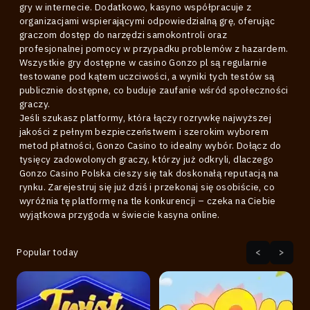
gry w internecie. Dodatkowo, kasyno współpracuje z
organizacjami wspierającymi odpowiedzialną grę, oferując
graczom dostęp do narzędzi samokontroli oraz
profesjonalnej pomocy w przypadku problemów z hazardem.
Wszystkie gry dostępne w casino Gonzo pl są regularnie
testowane pod kątem uczciwości, a wyniki tych testów są
publicznie dostępne, co buduje zaufanie wśród społeczności
graczy.
Jeśli szukasz platformy, która łączy rozrywkę najwyższej
jakości z pełnym bezpieczeństwem i szerokim wyborem
metod płatności, Gonzo Casino to idealny wybór. Dołącz do
tysięcy zadowolonych graczy, którzy już odkryli, dlaczego
Gonzo Casino Polska cieszy się tak doskonałą reputacją na
rynku. Zarejestruj się już dziś i przekonaj się osobiście, co
wyróżnia tę platformę na tle konkurencji – czeka na Ciebie
wyjątkowa przygoda w świecie kasyna online.
Popular today
<
>