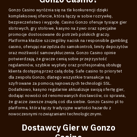
Gonzo Casino wyróżnia się na tle konkurencji dzięki
kompleksowej ofercie, która łączy w sobie rozrywkę,
bezpieczeństwo i wygodę. Casino Gonzo oferuje tysiące gier
slotowych, gry stołowe, kasyno na żywo oraz specjalne
promocje dostosowane do potrzeb polskich graczy.
Platforma kładzie szczególny nacisk na responsible gambling
casino, oferując narzędzia do samokontroli, limity depozytów
oraz możliwość samowykluczenia. Gonzo Casino opinie
potwierdzają, że gracze cenią sobie przejrzystość
regulaminów, szybkie wypłaty oraz profesjonalną obsługę
klienta dostępną przez całą dobę. Safe casino to priorytet
dla zespołu Gonzo, dlatego wszystkie transakcje są
szyfrowane za pomocą najnowszych technologii SSL.
Dodatkowo, kasyno regularnie aktualizuje swoją ofertę gier,
dodając nowości od renomowanych dostawców, co sprawia,
że gracze zawsze znajdą coś dla siebie. Gonzo Casino pl to
platforma, która łączy tradycyjne wartości hazardu z
nowoczesnymi rozwiązaniami technologicznymi.
Dostawcy Gier w Gonzo