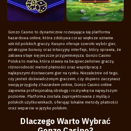
Gonzo Casino to dynamicznie rozwijająca się platforma
Play now
Play now
hazardowa online, która zdobywa coraz większe uznanie
wśród polskich graczy. Kasyno oferuje szeroki wybór gier,
atrakcyjne bonusy oraz intuicyjny interfejs, który sprawia, że
zabawa staje się jeszcze przyjemniejsza. Gonzo Casino
Polska to marka, która stawia na bezpieczeństwo graczy,
różnorodność metod płatności oraz współpracę z
najlepszymi dostawcami gier na rynku. Niezależnie od tego,
czy jesteś doświadczonym graczem, czy dopiero zaczynasz
swoją przygodę z hazardem online, Gonzo Casino online
zapewnia profesjonalną obsługę i rozrywkę na najwyższym
poziomie. Platforma została zaprojektowana z myślą o
polskich użytkownikach, oferując lokalne metody płatności
oraz wsparcie w języku polskim.
Dlaczego Warto Wybrać
Gonzo Casino?