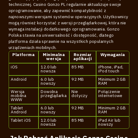
technicznej. Casino Gonzo PL regularnie aktualizuje swoje
oprogramowanie, aby zapewnić kompatybilność z
najnowszymi wersjami systemów operacyjnych. Użytkownicy
mogą również korzystać z wersji przeglądarkowej, która nie
wymaga instalacji dodatkowego oprogramowania. Gonzo
Polska stawia na uniwersalność i dostępność, dlatego
platforma działa sprawnie na wszystkich popularnych
urządzeniach mobilnych.
Platforma
Minimalna
Rozmiar
Wymagania
wersja
aplikacji
iOS
12.0 lub
85 MB
iPhone, iPad,
nowsza
iPod touch
Android
6.0 lub
92 MB
Minimum 2 GB
nowszy
RAM
Wersja
Dowolna
Nie
Połączenie
mobilna
przeglądarka
dotyczy
internetowe
WWW
Tablet
6.0 lub
92 MB
Minimum 2 GB
Android
nowszy
RAM
Tablet iOS
12.0 lub
85 MB
iPad Air lub
nowsza
nowszy