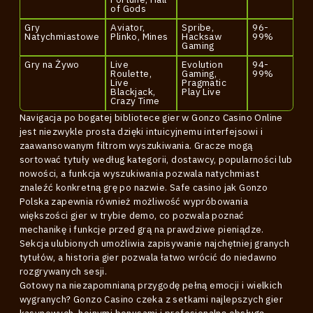
of Gods
Gry
Aviator,
Spribe,
96-
Natychmiastowe
Plinko, Mines
Hacksaw
99%
Gaming
Gry na Żywo
Live
Evolution
94-
Roulette,
Gaming,
99%
Live
Pragmatic
Blackjack,
Play Live
Crazy Time
Navigacja po bogatej bibliotece gier w Gonzo Casino Online
jest niezwykle prosta dzięki intuicyjnemu interfejsowi i
zaawansowanym filtrom wyszukiwania. Gracze mogą
sortować tytuły według kategorii, dostawcy, popularności lub
nowości, a funkcja wyszukiwania pozwala natychmiast
znaleźć konkretną grę po nazwie. Safe casino jak Gonzo
Polska zapewnia również możliwość wypróbowania
większości gier w trybie demo, co pozwala poznać
mechanikę i funkcje przed grą na prawdziwe pieniądze.
Sekcja ulubionych umożliwia zapisywanie najchętniej granych
tytułów, a historia gier pozwala łatwo wrócić do niedawno
rozgrywanych sesji.
Gotowy na niezapomnianą przygodę pełną emocji i wielkich
wygranych? Gonzo Casino czeka z setkami najlepszych gier