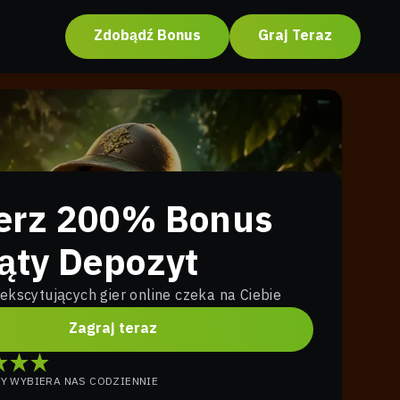
Zdobądź Bonus
Graj Teraz
erz 200% Bonus
iąty Depozyt
kscytujących gier online czeka na Ciebie
Zagraj teraz
Y WYBIERA NAS CODZIENNIE