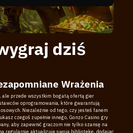
wygraj dziś
iezapomniane Wrażenia
, ale przede wszystkim bogatą ofertą gier
dostawców oprogramowania, które gwarantują
losowych. Niezależnie od tego, czy jesteś fanem
ukasz czegoś zupełnie innego, Gonzo Casino gry
wany, aby zapewnić graczom nie tylko szansę na
a regularnie aktualizuje swoją bibliotekę, dodając