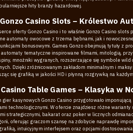
pularniejsze hity branży hazardowej.
Gonzo Casino Slots – Królestwo A
erce oferty Gonzo Casino i to właśnie Gonzo Casino slots p
ne automaty owocowe z trzema bębnami, jak i nowoczesne 
funkcjami bonusowymi. Games Gonzo obejmują tytuły z pro
e automaty tematyczne inspirowane filmami, mitologią, przy
spiny, mnożniki wygranych, rozszerzające się symbole wild
nych. Dzięki zróżnicowanym zakładom minimalnym i maksyma
iesząc się grafiką w jakości HD i płynną rozgrywką na każdy
 Casino Table Games – Klasyka w
h gier kasynowych Gonzo Casino przygotowało imponującą s
i technologicznymi. W ofercie znajdziesz różne warianty ru
mi strategicznymi, bakarat oraz poker w licznych odmianac
orii, oferując graczom szansę na zdobycie naprawdę impo
 grafiką, intuicyjnym interfejsem oraz opcjami dostosowani