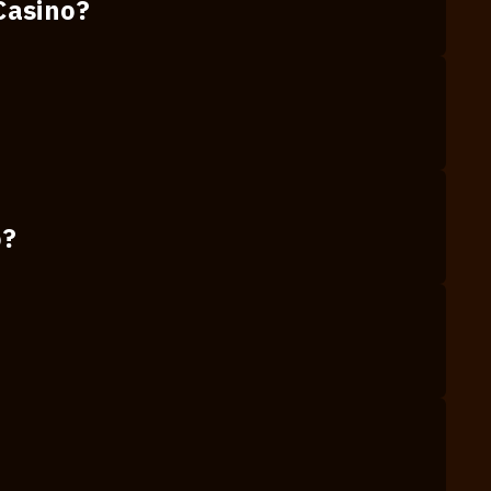
Casino?
o?