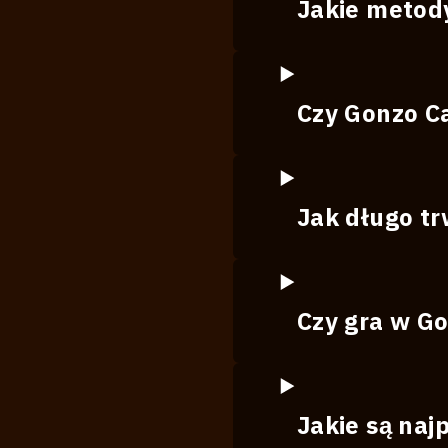
Jakie metod
Czy Gonzo C
Jak długo t
Czy gra w Go
Jakie są naj