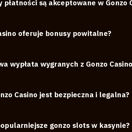
y płatności są akceptowane w Gonzo 
asino oferuje bonusy powitalne?
rwa wypłata wygranych z Gonzo Casin
nzo Casino jest bezpieczna i legalna?
popularniejsze gonzo slots w kasynie?