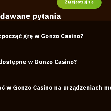
Zarejestruj się
adawane pytania
zpocząć grę w Gonzo Casino?
 dostępne w Gonzo Casino?
ać w Gonzo Casino na urządzeniach m