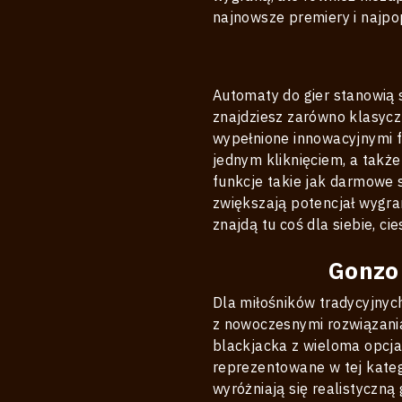
najnowsze premiery i najpo
Automaty do gier stanowią s
znajdziesz zarówno klasycz
wypełnione innowacyjnymi 
jednym kliknięciem, a takż
funkcje takie jak darmowe 
zwiększają potencjał wygra
znajdą tu coś dla siebie, c
Gonzo
Dla miłośników tradycyjnyc
z nowoczesnymi rozwiązaniam
blackjacka z wieloma opcja
reprezentowane w tej kateg
wyróżniają się realistyczną