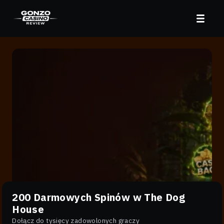
200 Darmowych Spinów w The Dog
House
Dołącz do tysięcy zadowolonych graczy