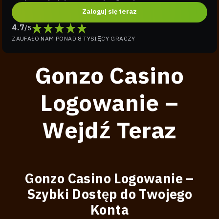
Zaloguj się teraz
4.7
/
5
ZAUFAŁO NAM PONAD 8 TYSIĘCY GRACZY
Gonzo Casino
Logowanie –
Wejdź Teraz
Gonzo Casino Logowanie –
Szybki Dostęp do Twojego
Konta