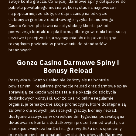
swoje konto gracza. Co więcej, darmowe spiny dołączone do
pakietu powitalnego można wykorzystać na najnowsze i
najpopularniejsze sloty, co daje szansę na odkrycie
ulubionych gier bez dodatkowego ryzyka finansowego.
Casino Gonzo pl stawia na satysfakcję klienta już od
pierwszego kontaktu z platformą, dlatego warunki bonusu są
uczciwe i przejrzyste, a wymagania obrotu pozostają na
rozsądnym poziomie w porównaniu do standardów
branżowych.
Gonzo Casino Darmowe Spiny i
Bonusy Reload
Rozrywka w Gonzo Casino nie kończy się na bonusie
powitalnym – regularne promocje reload oraz darmowe spiny
sprawiają, że każda wpłata staje się okazją do zdobycia
dodatkowych korzyści. Gonzo Casino online regularnie
organizuje tematyczne akcje promocyjne, które dostępne są
zarówno dla nowych, jak i stałych graczy. Bonusy reload,
dostępne zazwyczaj w określone dni tygodnia, pozwalają na
doładowanie konta z dodatkowym procentem od wpłaty, co
znacząco zwiększa budżet na grę i wydłuża czas spędzony
przy ulubionych automatach czy grach stołowych. Darmowe