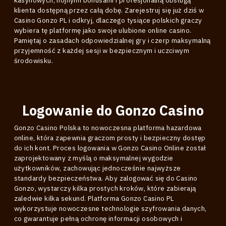
kasynowych, hojnymi bonusami i profesjonalną obsługą
klienta dostępną przez całą dobę. Zarejestruj się już dziś w
Casino Gonzo PL i odkryj, dlaczego tysiące polskich graczy
wybiera tę platformę jako swoje ulubione online casino.
Pamiętaj o zasadach odpowiedzialnej gry i czerp maksymalną
przyjemność z każdej sesji w bezpiecznym i uczciwym
środowisku.
Logowanie do Gonzo Casino
Gonzo Casino Polska to nowoczesna platforma hazardowa
online, która zapewnia graczom prosty i bezpieczny dostęp
do ich kont. Proces logowania w Gonzo Casino Online został
zaprojektowany z myślą o maksymalnej wygodzie
użytkowników, zachowując jednocześnie najwyższe
standardy bezpieczeństwa. Aby zalogować się do Casino
Gonzo, wystarczy kilka prostych kroków, które zabierają
zaledwie kilka sekund. Platforma Gonzo Casino PL
wykorzystuje nowoczesne technologie szyfrowania danych,
co gwarantuje pełną ochronę informacji osobowych i