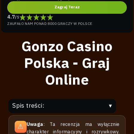
Zagraj Teraz
4.7
/
5
ZAUFAŁO NAM PONAD 8000 GRACZY W POLSCE
Gonzo Casino
Polska - Graj
Online
Spis treści:
Uwaga
: Ta recenzja ma wyłącznie
⚠️
charakter informacyjny i rozrywkowy.