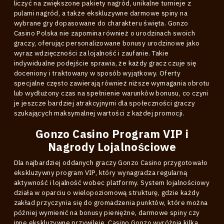
liczyć na zwiększone pakiety nagród, unikalne turnieje z
pulami nagród, a także ekskluzywne darmowe spiny na
wybrane gry dopasowane do charakteru święta. Gonzo
Casino Polska nie zapomina również o urodzinach swoich
graczy, oferując personalizowane bonusy urodzinowe jako
wyraz wdzięczności za lojalność i zaufanie. Takie
indywidualne podejście sprawia, że każdy gracz czuje się
doceniony i traktowany w sposób wyjątkowy. Oferty
specjalne często zawierają również niższe wymagania obrotu
lub wydłużony czas na spełnienie warunków bonusu, co czyni
je jeszcze bardziej atrakcyjnymi dla społeczności graczy
szukających maksymalnej wartości z każdej promocji.
Gonzo Casino Program VIP i
Nagrody Lojalnościowe
Dla najbardziej oddanych graczy Gonzo Casino przygotowało
ekskluzywny program VIP, który wynagradza regularną
aktywność i lojalność wobec platformy. System lojalnościowy
działa w oparciu o wielopoziomową strukturę, gdzie każdy
zakład przyczynia się do gromadzenia punktów, które można
później wymienić na bonusy pieniężne, darmowe spiny czy
inne ekskluzywne przywileje. Casino Gonzo wyróżnia kilka