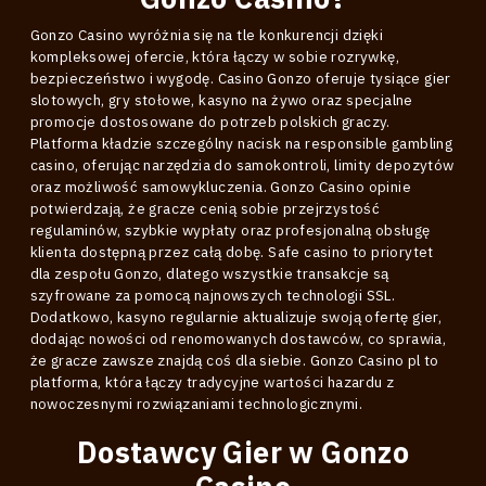
Gonzo Casino wyróżnia się na tle konkurencji dzięki
kompleksowej ofercie, która łączy w sobie rozrywkę,
bezpieczeństwo i wygodę. Casino Gonzo oferuje tysiące gier
slotowych, gry stołowe, kasyno na żywo oraz specjalne
promocje dostosowane do potrzeb polskich graczy.
Platforma kładzie szczególny nacisk na responsible gambling
casino, oferując narzędzia do samokontroli, limity depozytów
oraz możliwość samowykluczenia. Gonzo Casino opinie
potwierdzają, że gracze cenią sobie przejrzystość
regulaminów, szybkie wypłaty oraz profesjonalną obsługę
klienta dostępną przez całą dobę. Safe casino to priorytet
dla zespołu Gonzo, dlatego wszystkie transakcje są
szyfrowane za pomocą najnowszych technologii SSL.
Dodatkowo, kasyno regularnie aktualizuje swoją ofertę gier,
dodając nowości od renomowanych dostawców, co sprawia,
że gracze zawsze znajdą coś dla siebie. Gonzo Casino pl to
platforma, która łączy tradycyjne wartości hazardu z
nowoczesnymi rozwiązaniami technologicznymi.
Dostawcy Gier w Gonzo