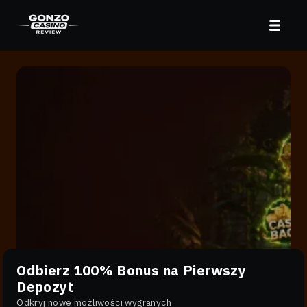
Odbierz 100% Bonus na Pierwszy
Depozyt
Odkryj nowe możliwości wygranych