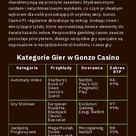
charakteryzują się prostymi zasadami, błyskawicznymi
rundami i natychmiastowymi wynikami, co czyni je idealnym
wyborem dla osób poszukujących szybkiej akcji. Gonzo
Casino PL regularnie aktualizuje tę sekcję, dodając nowe i
ekscytujące tytuły, które wprowadzają świeże elementy do
świata hazardu online. Responsible gambling casino zawsze
pozostaje priorytetem, dlatego wszystkie gry specjalne są
wyposażone w narzędzia kontroli budżetu i czasu gry.
Kategorie Gier w Gonzo Casino
Kategoria
Przykłady
Dostawca
Zakres
RTP
Automaty Video
Starburst,
NetEnt,
94-
Book of
Play’n GO,
97%
Dead,
Pragmatic
Gonzo’s
Play
Quest
Gry Stołowe
European
Evolution
97-
Roulette,
Gaming,
99%
Blackjack
Ezugi, NetEnt
Classic,
Baccarat
Jackpoty
Mega Moolah,
Microgaming,
88-
Progresywne
Divine
NetEnt
95%
Fortune, Hall