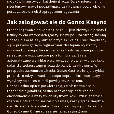
środków finansowych każdego gracza. Dzięki intuicyjnemu
interfejsowi, nawet początkujący użytkownicy bez problemu
poradzą sobie z obsługą systemu logowania.
Jak zalogować się do Gonzo Kasyno
Proces logowania do Casino Gonzo PL jest niezwykle prosty i
intuicyjny dla wszystkich graczy. Po wejściu na stronę główną
Gonzo Polska należy kliknąć przycisk “Zaloguj się” znajdujący
się w prawym górnym rogu ekranu. Następnie wystarczy
wprowadzić swój adres e-mail oraz hasło wybrane podczas
rejestracji w odpowiednie pola formularza. System
automatycznie weryfikuje wprowadzone dane i w ciągu kilku
sekund przekierowuje gracza do panelu użytkownika. W
przypadku zapomnienia hasła, Gonzo Casino oferuje szybką
procedurę odzyskiwania dostępu poprzez link resetujący
wysyłany na adres e-mail powiązany z kontem.
Gonzo Casino opinie potwierdzają, że platforma dba o
responsible gambling casino oraz oferuje safe casino
environment dla wszystkich użytkowników. Dzięki szerokiej
ofercie slots and online casino games, każdy gracz znajdzie
coś dla siebie. Nie zwlekaj dłużej – zaloguj się już teraz do
Gonzo Casino Online i ciesz się najlepszymi grami