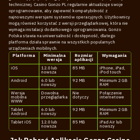
technicznej. Casino Gonzo PL regularnie aktualizuje swoje
oprogramowanie, aby zapewnić kompatybilność z
najnowszymi wersjami systemów operacyjnych. Użytkownicy
mogą również korzystać z wersji przeglądarkowej, która nie
wymaga instalacji dodatkowego oprogramowania. Gonzo
Polska stawia na uniwersalność i dostępność, dlatego
platforma działa sprawnie na wszystkich popularnych
urządzeniach mobilnych.
Platforma
Minimalna
Rozmiar
Wymagania
wersja
aplikacji
iOS
12.0 lub
85 MB
iPhone, iPad,
nowsza
iPod touch
Android
6.0 lub
92 MB
Minimum 2 GB
nowszy
RAM
Wersja
Dowolna
Nie
Połączenie
mobilna
przeglądarka
dotyczy
internetowe
WWW
Tablet
6.0 lub
92 MB
Minimum 2 GB
Android
nowszy
RAM
Tablet iOS
12.0 lub
85 MB
iPad Air lub
nowsza
nowszy