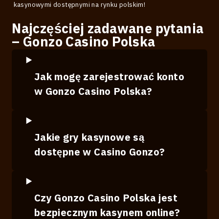
kasynowymi dostępnymi na rynku polskim!
Najczęściej zadawane pytania
– Gonzo Casino Polska
Jak mogę zarejestrować konto
w Gonzo Casino Polska?
Jakie gry kasynowe są
dostępne w Casino Gonzo?
Czy Gonzo Casino Polska jest
bezpiecznym kasynem online?