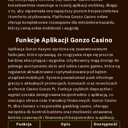
konsekwentnie inwestuje w rozwój aplikacji mobilnej, dbając
o to, aby zapewniała ona najwyższy poziom bezpieczeństwa
i komfortu użytkowania. Platforma Gonzo Casino online
oferuje kompleksowe rozwiązanie dla miłośników hazardu,
którzy cenią sobie mobilność i wygodę.
Funkcje Aplikacji Gonzo Casino
Aplikacja Gonzo Kasyno wyróżnia się zaawansowanymi
funkcjami, które sprawiają, że rozgrywka staje się jeszcze
bardziej ekscytująca i wygodna. Użytkownicy mają dostęp do
pełnego asortymentu slots and online casino games, które są
regularnie aktualizowane i optymalizowane pod kątem
urządzeń mobilnych. System powiadomień push informuje
graczy o aktualnych promocjach, bonusach oraz nowościach
w ofercie Casino Gonzo PL. Funkcja szybkich depozytów i
wypłat została zintegrowana bezpośrednio z aplikacją, co
znacząco skraca czas transakcji finansowych. Gonzo Casino
PL dba również o responsible gambling casino, oferując
narzędzia do kontroli budżetu oraz możliwość ustawienia
limitów czasowych i finansowych bezpośrednio w aplikacji.
Funkcja
Opis
Dostępność