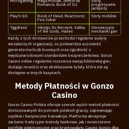
Microgaming
Mega Moolah, Immortal
Sloty,
Romance, Book of Oz
progresywne
jackpoty
Play’n GO
Book of Dead, Reactoonz,
Sloty mobilne
Fire Joker
Yggdrasil
Vikings Go Berzerk, Valley
Innowacyjne
of the Gods, Hades
mechaniki gier
Każdy z tych dostawców przechodzi regularne audyty
niezależnych organizacji, co potwierdza uczciwość
generatorów liczb losowych oraz zgodność z
międzynarodowymi standardami bezpieczeństwa. Gonzo
Casino online regularnie rozszerza swoją bibliotekę gier,
dodając nowości oraz ekskluzywne tytuły, które nie są
dostępne w innych kasynach.
Metody Płatności w Gonzo
Casino
Gonzo Casino Polska oferuje szeroki wybór metod płatności
dostosowanych do potrzeb polskich graczy, zapewniając
szybkie i bezpieczne transakcje. Platforma akceptuje
zarówno tradycyjne metody bankowe, jak i nowoczesne
portfele elektroniczne oraz kryptowaluty. Casino Gonzo dba